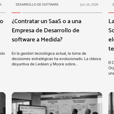
26
DESARROLLO DE SOFTWARE
Jun 24, 2026
mo
¿Contratar un SaaS o a una
La
Empresa de Desarrollo de
So
software a Medida?
el
te
solo
En la gestión tecnológica actual, la toma de
decisiones estratégicas ha evolucionado. La clásica
El 
disyuntiva de Ledeen y Moore sobre...
Org
una