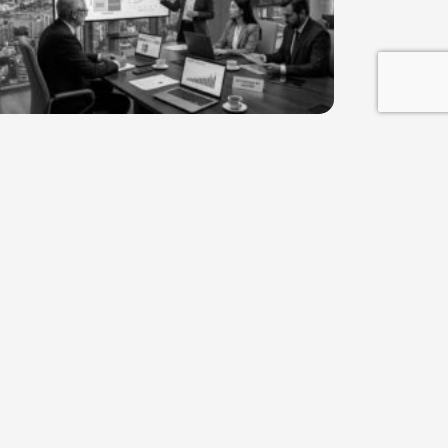
ESTRATEGIA
Abr 26, 2026
stión Estratégica: Más allá del
a a día empresarial
el entorno volátil de los negocios actuales, la
ponsabilidad de un ejecutivo moderno ha dejado
limitarse a la...