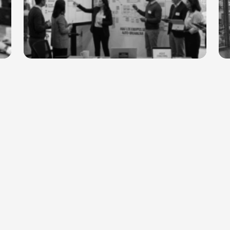
26
ESTRATEGIA
May 12, 2026
s
¿Por qué Agile es una práctica
Ge
clave para la Transformación
dí
Digital?
En 
res
AGILE para liderar una transformación implica revisar
de 
productos, procesos ycapacidades para alinearlos
con una nueva visión estratégica. Al ser
unapráctica...