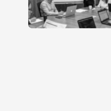
DESARROLLO DE SOFTWARE
Jun 15, 20
Desarrollo de software, lo que la
empresas desean vs lo que
necesitan, guía definitiva.
¿Cómo evaluar las necesidades reales de un
sistema de software antes de salir a buscar una
solución al mercado? El...