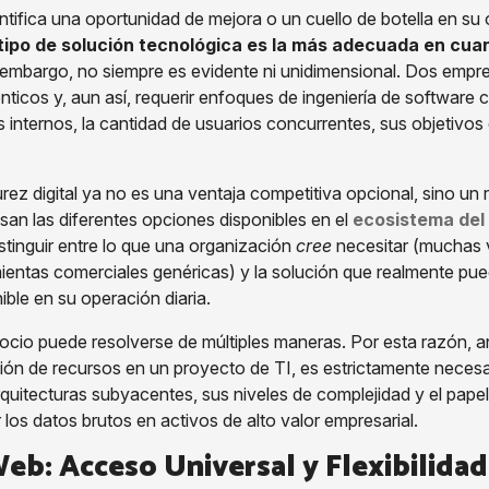
ifica una oportunidad de mejora o un cuello de botella en su 
tipo de solución tecnológica es la más adecuada en cuan
 embargo, no siempre es evidente ni unidimensional. Dos empr
ticos y, aun así, requerir enfoques de ingeniería de software 
nternos, la cantidad de usuarios concurrentes, sus objetivos 
rez digital ya no es una ventaja competitiva opcional, sino un 
n las diferentes opciones disponibles en el
ecosistema del 
stinguir entre lo que una organización
cree
necesitar (muchas 
entas comerciales genéricas) y la solución que realmente pu
nible en su operación diaria.
io puede resolverse de múltiples maneras. Por esta razón, ant
ción de recursos en un proyecto de TI, es estrictamente neces
arquitecturas subyacentes, sus niveles de complejidad y el pap
os datos brutos en activos de alto valor empresarial.
Web: Acceso Universal y Flexibilida