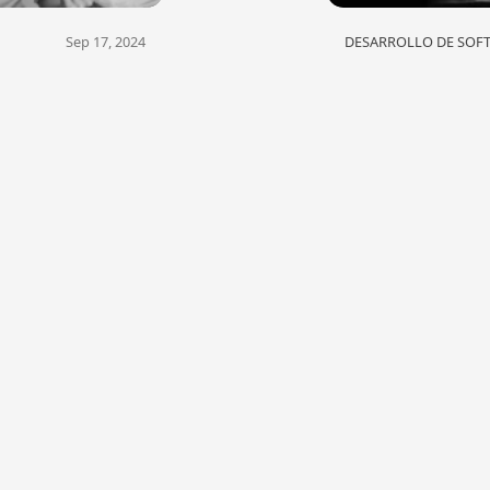
Sep 17, 2024
DESARROLLO DE SOF
no: Clave para
Habilidades pa
rollo de
Software: Cual
re
para Todo Des
de software, muchos
En el competitivo mun
entos, nos han
poseer el conjunto de
fundamental para el éx
Paginación
<<
1
2