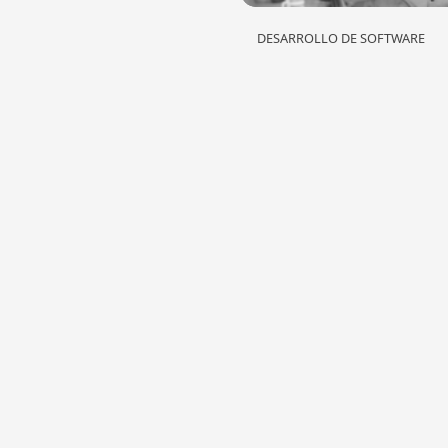
DESARROLLO DE SOFTWARE
Adaptación al Entor
el Éxito en el Desar
Sistemas de Softwa
En el desarrollo de sistemas 
años de análisis de requerimi
enseñado que...