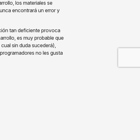
rollo, los materiales se
unca encontrará un error y
ción tan deficiente provoca
arrollo, es muy probable que
 cual sin duda sucederá),
s programadores no les gusta
 de lo que más probablemente
s confiable. Entre los
 los usuarios como por el
o que todos están seguros de