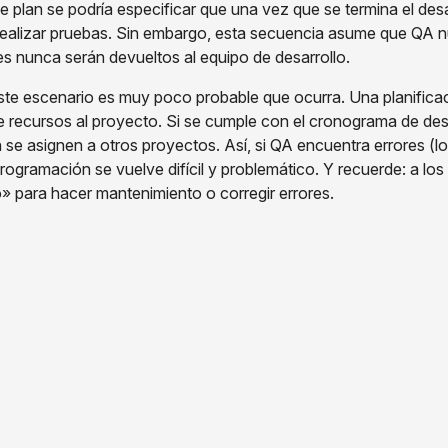
e plan se podría especificar que una vez que se termina el desar
realizar pruebas. Sin embargo, esta secuencia asume que QA n
les nunca serán devueltos al equipo de desarrollo.
este escenario es muy poco probable que ocurra. Una planifica
de recursos al proyecto. Si se cumple con el cronograma de des
se asignen a otros proyectos. Así, si QA encuentra errores (lo
rogramación se vuelve difícil y problemático. Y recuerde: a lo
» para hacer mantenimiento o corregir errores.
arrollo De Software Realistas
 razón por la que un cronograma no deba reflejar la realidad
claros: una planificación realista proporciona un cronograma má
ograma así están la confianza y el respeto ganados tanto por
ay nada como elaborar un cronograma que refleje aquello en l