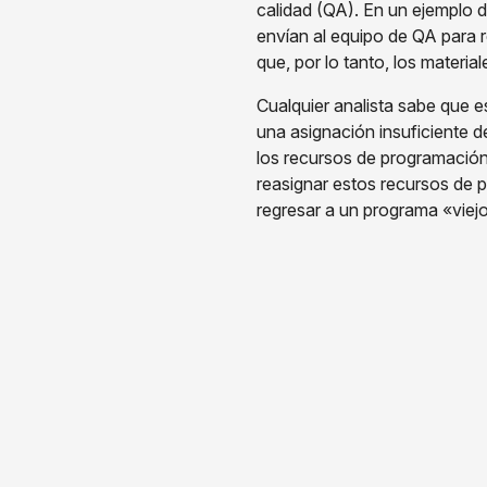
calidad (QA). En un ejemplo d
envían al equipo de QA para 
que, por lo tanto, los materia
Cualquier analista sabe que 
una asignación insuficiente 
los recursos de programación 
reasignar estos recursos de p
regresar a un programa «viejo
Cronogramas De Des
No hay absolutamente ninguna
ocurrirá. Los resultados son 
muchos beneficios de un cron
personal de desarrollo. No h
que ocurrirá.